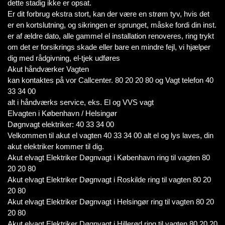
dette stadig ikke er opsat.
Er dit forbrug ekstra stort, kan der være en strøm tyv, hvis det
er en kortslutning, og sikringen er sprunget, måske fordi din inst.
er af ældre dato, alle gammel el installation renoveres, ring trykt
om det er forsikrings skade eller bare en mindre fejl, vi hjælper
dig med rådgivning, el-tjek udføres
Akut håndværker Vagten
kan kontaktes på vor Callcenter. 80 20 20 80 og Vagt telefon 40
33 34 00
alt i håndværks service, eks. El og VVS vagt
Elvagten i København / Helsingør
Døgnvagt elektriker: 40 33 34 00
Velkommen til akut el vagten 40 33 34 00 alt el og lys laves, din
akut elektriker kommer til dig.
Akut elvagt Elektriker Døgnvagt i København ring til vagten 80
20 20 80
Akut elvagt Elektriker Døgnvagt i Roskilde ring til vagten 80 20
20 80
Akut elvagt Elektriker Døgnvagt i Helsingør ring til vagten 80 20
20 80
Akut elvagt Elektriker Døgnvagt i Hillerød ring til vagten 80 20 20