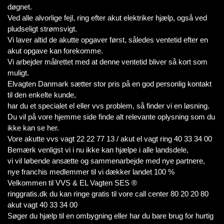
døgnet.
Ved alle alvorlige fejl, ring efter akut elektriker hjælp, også ved
pludseligt strømsvigt.
Vi laver altid de akutte opgaver først, således ventetid efter en
akut opgave kan forekomme.
Vi arbejder målrettet med at denne ventetid bliver så kort som
muligt.
Elvagten Danmark sætter stor pris på en god personlig kontakt
til den enkelte kunde,
har du et specialet el eller vvs problem, så finder vi en løsning.
Du vil på vore hjemme side finde alt relevante oplysning som du
ikke kan se her.
Vore akutte vvs vagt 22 22 77 13 / akut el vagt ring 40 33 34 00
Bemærk venligst vi i nu ikke kan hjælpe i alle landsdele,
vi vil løbende ansætte og sammenarbejde med nye partnere,
nye franchis medlemmer til vi dækker landet 100 %
Velkommen til VVS & EL Vagten SES ®
ringgratis.dk du kan ringe gratis til vore call center 80 20 20 80
akut vagt 40 33 34 00
Søger du hjælp til en ombygning eller har du bare brug for hurtig