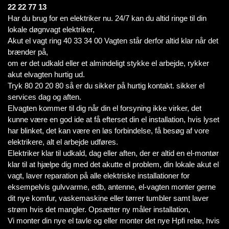
22 22 77 13
Har du brug for en elektriker nu. 24/7 kan du altid ringe til din
lokale døgnvagt elektriker,
Akut el vagt ring 40 33 34 00 Vagten står derfor altid klar når det
brænder på,
om er det udkald eller et almindeligt stykke el arbejde, rykker
akut elvagten hurtig ud.
Tryk 80 20 20 80 så er du sikker på hurtig kontakt. sikker el
services dag og aften.
Elvagten kommer til dig når din el forsyning ikke virker, det
kunne være en god ide at få efterset din el installation, hvis lyset
har blinket, det kan være en løs forbindelse, få besøg af vore
elektrikere, alt el arbejde udføres.
Elektriker klar til udkald, dag eller aften, der er altid en el-montør
klar til at hjælpe dig med det akutte el problem, din lokale akut el
vagt, laver reparation på alle elektriske installationer for
eksempelvis gulvvarme, edb, antenne, el-vagten monter gerne
dit nye komfur, vaskemaskine eller tørrer tumbler samt laver
strøm hvis det mangler. Opsætter ny måler installation,
Vi monter din nye el tavle og eller monter det nye Hpfi relæ, hvis