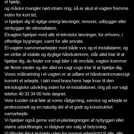
el hjælp,
og måske mangler nød-strøm ring, så er akut el vagten fremme
inden for kort tid,
vi hjælper dig til rigtige energi løsninger, renover, udbygger eller
ombygger din elinstallation.
Elvagten hjælper med alle el-tekniske løsninger, for erhverv, i
offentlige bygninger, samt for alle private.
El-vagten sammenarbejder med både vvs og el installatører, og
en stribe af stabile og dygtige håndværkere, står altid klar til at
hjælpe dig, du finder vor vagt biler i dit område, vagten kommer
de fleste steder og der altid en vagt vogn klar til at hjælpe dig.
Vores målsætning i el vagten er at udføre et håndværksmæssigt
korrekt el arbejde, i takt med branchens høje krav til den
teknologiske udvikling inden for el-installationer, ring på vor vagt
telefon 40 33 34 00 hele døgnet.
Vore kunder skal føle at vores rådgivning, service og arbejde er
professionelt og en naturlig del af et godt og konstruktivt
samarbejde.
Vi hjælper også gerne ved el-planlægningen af nybyggeri eller
større udskiftninger, vi rådgiver om valg af belysning.
Vi tilbyder Akut el-hjælp uden for normal arbejdstid til alle, alle